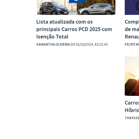
Lista atualizada com os
Compa
principais Carros PCD 2025 com
de ma
Isenção Total
Renau
SAMANTHA OLIVEIRA
EM 02/10/2024, ÀS 22:43
FELIPE 
Carro
Híbri
THAYSS