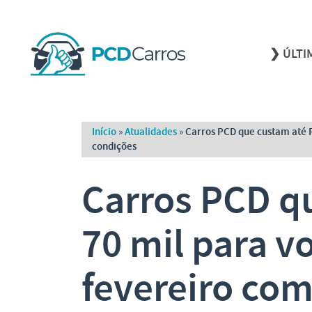
❯ ÚLTI
Início
»
Atualidades
»
Carros PCD que custam até 
condições
Carros PCD q
70 mil para 
fevereiro co