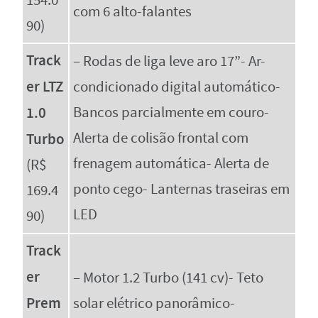
154.0
com 6 alto-falantes
90)
Track
– Rodas de liga leve aro 17”- Ar-
er LTZ
condicionado digital automático-
1.0
Bancos parcialmente em couro-
Alerta de colisão frontal com
Turbo
frenagem automática- Alerta de
(R$
ponto cego- Lanternas traseiras em
169.4
LED
90)
Track
er
– Motor 1.2 Turbo (141 cv)- Teto
Prem
solar elétrico panorâmico-