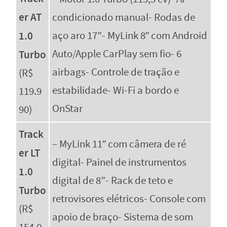
er AT
condicionado manual- Rodas de
1.0
aço aro 17”- MyLink 8″ com Android
Auto/Apple CarPlay sem fio- 6
Turbo
airbags- Controle de tração e
(R$
estabilidade- Wi-Fi a bordo e
119.9
OnStar
90)
Track
– MyLink 11″ com câmera de ré
er LT
digital- Painel de instrumentos
1.0
digital de 8”- Rack de teto e
Turbo
retrovisores elétricos- Console com
(R$
apoio de braço- Sistema de som