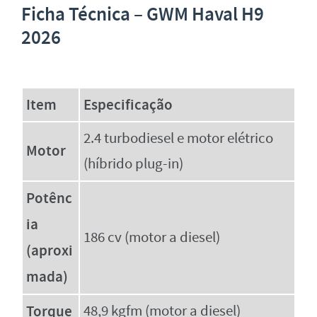
Ficha Técnica – GWM Haval H9
2026
Item
Especificação
2.4 turbodiesel e motor elétrico
Motor
(híbrido plug-in)
Potênc
ia
186 cv (motor a diesel)
(aproxi
mada)
Torque
48,9 kgfm (motor a diesel)