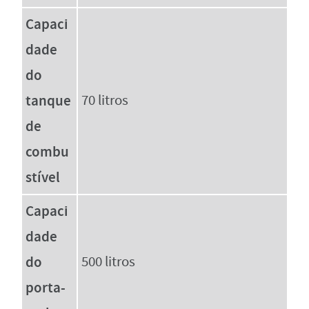
Capaci
dade
do
tanque
70 litros
de
combu
stível
Capaci
dade
do
500 litros
porta-