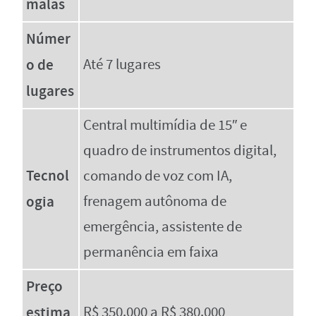
malas
Númer
o de
Até 7 lugares
lugares
Central multimídia de 15″ e
quadro de instrumentos digital,
Tecnol
comando de voz com IA,
ogia
frenagem autônoma de
emergência, assistente de
permanência em faixa
Preço
estima
R$ 350.000 a R$ 380.000