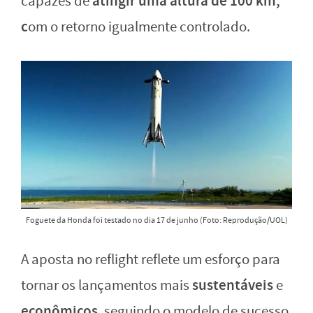
atingir uma altura de 100 km,
capazes de
c
om o retorno igualmente controlado.
Foguete da Honda foi testado no dia 17 de junho (Foto: Reprodução/UOL)
A aposta no reflight reflete um esforço para
sustentáveis
tornar os lançamentos mais
e
econômicos
, seguindo o modelo de sucesso