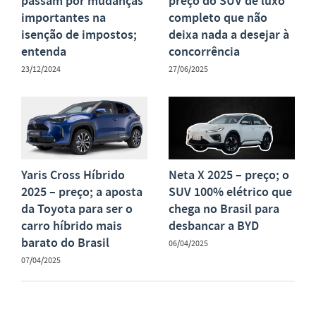
passam por mudanças
preço do SUV de luxo
importantes na
completo que não
isenção de impostos;
deixa nada a desejar à
entenda
concorrência
23/12/2024
27/06/2025
Yaris Cross Híbrido
Neta X 2025 – preço; o
2025 – preço; a aposta
SUV 100% elétrico que
da Toyota para ser o
chega no Brasil para
carro híbrido mais
desbancar a BYD
barato do Brasil
06/04/2025
07/04/2025