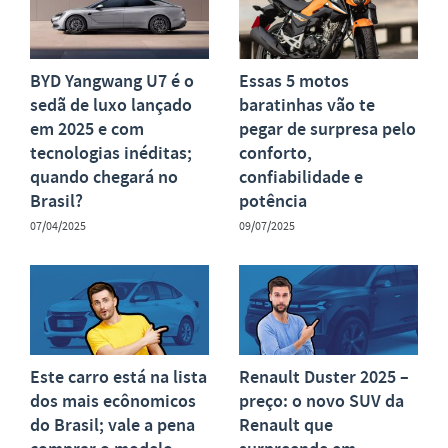
BYD Yangwang U7 é o
Essas 5 motos
sedã de luxo lançado
baratinhas vão te
em 2025 e com
pegar de surpresa pelo
tecnologias inéditas;
conforto,
quando chegará no
confiabilidade e
Brasil?
potência
07/04/2025
09/07/2025
Este carro está na lista
Renault Duster 2025 –
dos mais ecônomicos
preço: o novo SUV da
do Brasil; vale a pena
Renault que