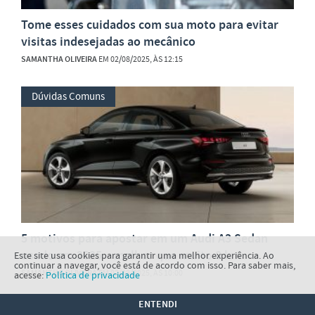
Tome esses cuidados com sua moto para evitar
visitas indesejadas ao mecânico
SAMANTHA OLIVEIRA
EM 02/08/2025, ÀS 12:15
Dúvidas Comuns
5 motivos para apostar em um Audi A3 Sedan
usado em 2025 – melhor que muito 0 km
Este site usa cookies para garantir uma melhor experiência. Ao
continuar a navegar, você está de acordo com isso. Para saber mais,
SAMANTHA OLIVEIRA
EM 02/08/2025, ÀS 10:00
acesse:
Política de privacidade
ENTENDI