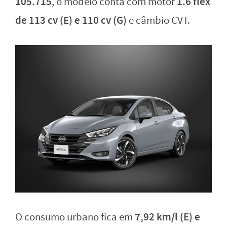
105.715
1.6 flex
, o modelo conta com motor
de 113 cv (E) e 110 cv (G)
e câmbio CVT.
7,92 km/l (E) e
O consumo urbano fica em