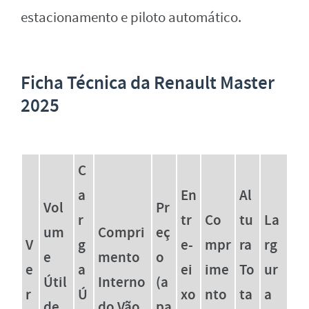
estacionamento e piloto automático.
Ficha Técnica da Renault Master
2025
C
a
En
Al
Vol
Pr
r
tr
Co
tu
La
um
Compri
eç
V
g
e-
mpr
ra
rg
e
mento
o
e
a
ei
ime
To
ur
Útil
Interno
(a
r
Ú
xo
nto
ta
a
de
do Vão
pa