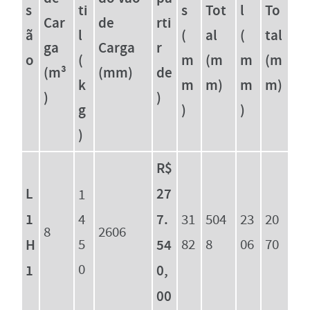
s
ti
s
Tot
l
To
Car
de
rti
ã
l
(
al
(
tal
ga
Carga
r
o
(
m
(m
m
(m
(m³
(mm)
de
k
m
m)
m
m)
)
)
g
)
)
)
R$
L
27
1
1
7.
4
31
504
23
20
8
2606
H
5
54
82
8
06
70
0
1
0,
00